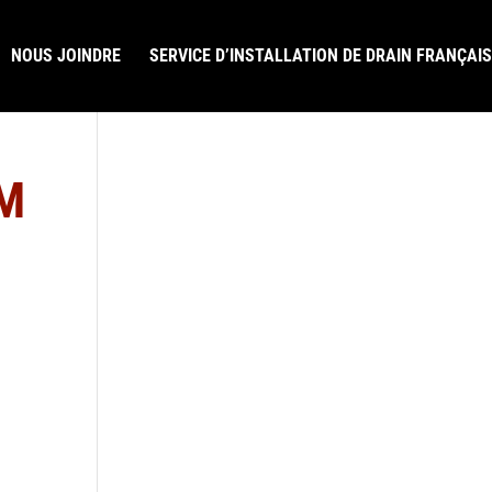
NOUS JOINDRE
SERVICE D’INSTALLATION DE DRAIN FRANÇAIS
AM
LAISSEZ-NOUS UN COMMENTAIRE GOOGLE
R.B.Q. 5822-0583-01