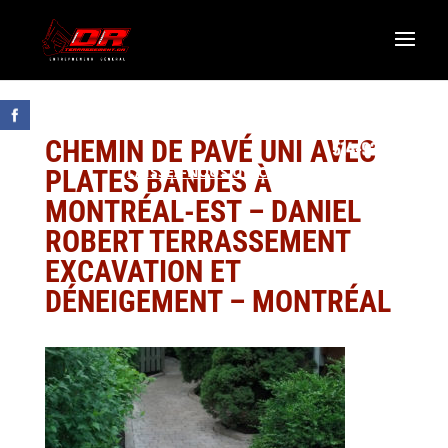
CHEMIN DE PAVÉ UNI AVEC
LAISSEZ-NOUS UN COMMENTAIRE GOOGLE
PLATES BANDES À
R.B.Q. 5822-0583-01
MONTRÉAL-EST – DANIEL
ROBERT TERRASSEMENT
EXCAVATION ET
DÉNEIGEMENT – MONTRÉAL