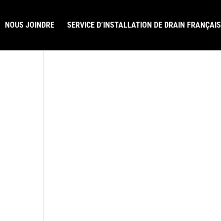
NOUS JOINDRE
SERVICE D’INSTALLATION DE DRAIN FRANÇAIS
LAISSEZ-NOUS UN COMMENTAIRE GOOGLE
R.B.Q. 5822-0583-01