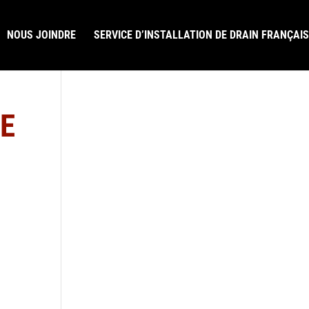
NOUS JOINDRE
SERVICE D’INSTALLATION DE DRAIN FRANÇAIS
DE
LAISSEZ-NOUS UN COMMENTAIRE GOOGLE
R.B.Q. 5822-0583-01