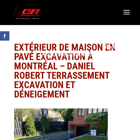
EXTÉRIEUR DE MAISON EN
LAISSEZ-NOUS UN COMMENTAIRE GOOGLE
PAVÉ EXCAVATION À
R.B.Q. 5822-0583-01
MONTRÉAL – DANIEL
ROBERT TERRASSEMENT
EXCAVATION ET
DÉNEIGEMENT